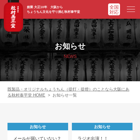
創業 大正10年 大阪から
ちょうちん文化を守り挑む秋村泰平堂
HOME
ホーム
お知らせ
ADVATAGE
選ばれる理由
NEWS
CHOCHIN
提灯一覧
ORIGINAL
オリジナル提灯
既製品・オリジナルちょうちん（提灯・提燈）のことなら大阪にあ
る秋村泰平堂 HOME
>
お知らせ一覧
WORKS
実績紹介
FAQ
よくあるご質問
お知らせ
お知らせ
NEWS
お知らせ
メールが届いていない？
ラジオ出演！！