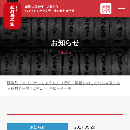
創業 大正10年 大阪から
ちょうちん文化を守り挑む秋村泰平堂
HOME
ホーム
お知らせ
ADVATAGE
選ばれる理由
NEWS
CHOCHIN
提灯一覧
ORIGINAL
オリジナル提灯
既製品・オリジナルちょうちん（提灯・提燈）のことなら大阪にあ
る秋村泰平堂 HOME
>
お知らせ一覧
WORKS
実績紹介
FAQ
よくあるご質問
2017.05.20
お知らせ
NEWS
お知らせ