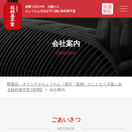
創業 大正10年 大阪から
ちょうちん文化を守り挑む秋村泰平堂
HOME
ホーム
会社案内
ADVATAGE
選ばれる理由
COMPANY
CHOCHIN
提灯一覧
ORIGINAL
オリジナル提灯
既製品・オリジナルちょうちん（提灯・提燈）のことなら大阪にあ
る秋村泰平堂 HOME
>
会社案内
WORKS
実績紹介
FAQ
よくあるご質問
ごあいさつ
MESSAGE
NEWS
お知らせ