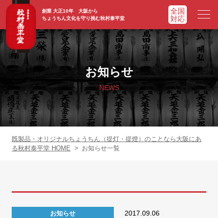
創業 大正10年 大阪から
ちょうちん文化を守り挑む秋村泰平堂
HOME
ホーム
お知らせ
ADVATAGE
選ばれる理由
NEWS
CHOCHIN
提灯一覧
ORIGINAL
オリジナル提灯
既製品・オリジナルちょうちん（提灯・提燈）のことなら大阪にあ
る秋村泰平堂 HOME
>
お知らせ一覧
WORKS
実績紹介
FAQ
よくあるご質問
2017.09.06
お知らせ
NEWS
お知らせ