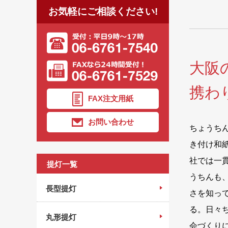
お気軽にご相談ください!
大阪
携わり
FAX注文用紙
お問い合わせ
ちょうち
き付け和
社では一
提灯一覧
うちんも
長型提灯
さを知っ
る。日々
丸形提灯
会づくり