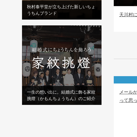
秋村泰平堂が立ち上げた新しいちょ
うちんブランド
天川村
メール
一生の想い出に。結婚式に飾る家紋
挑燈（かもんちょうちん）のご紹介
って思っ