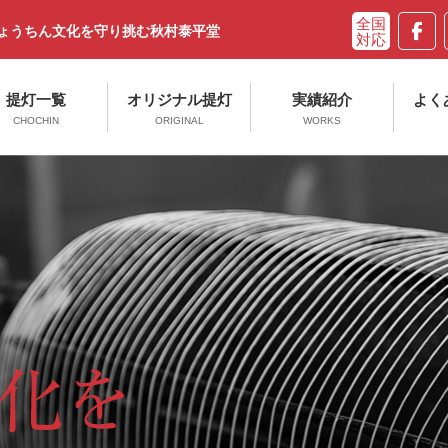
ちょうちん文化を守り挑む秋村泰平堂
提灯一覧
オリジナル提灯
実績紹介
よく
CHOCHIN
ORIGINAL
WORKS