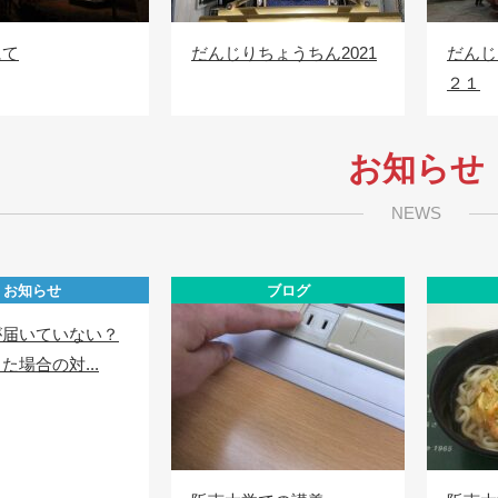
にて
だんじりちょうちん2021
だんじ
２１
お知らせ
NEWS
お知らせ
ブログ
が届いていない？
た場合の対...