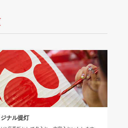
類
リジナル提灯