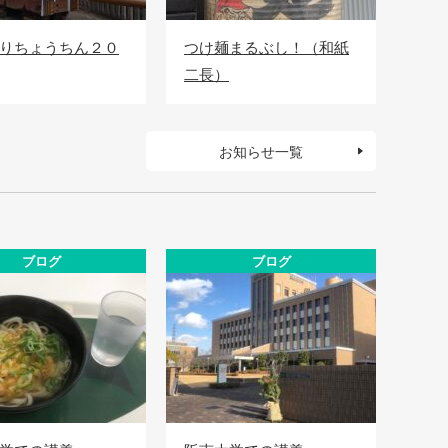
りちょうちん２０
つけ麺まるぶし！（和紙
二長）
お知らせ一覧
ブログ
ブログ