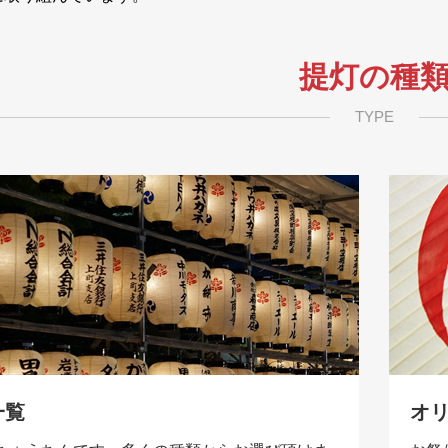
提灯の種
TYPE
一覧
オ