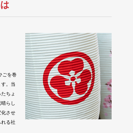
とは
ひごを巻
ます。当
ったちょ
素晴らし
変化させ
ふれる社