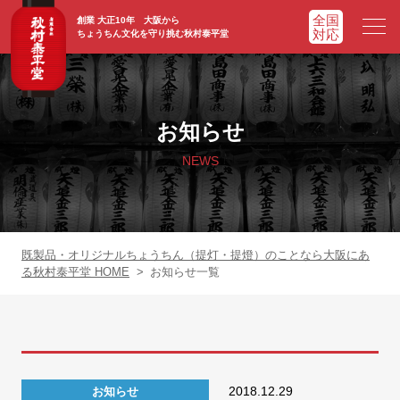
創業 大正10年 大阪から
ちょうちん文化を守り挑む秋村泰平堂
HOME
ホーム
お知らせ
ADVATAGE
選ばれる理由
NEWS
CHOCHIN
提灯一覧
ORIGINAL
オリジナル提灯
既製品・オリジナルちょうちん（提灯・提燈）のことなら大阪にあ
る秋村泰平堂 HOME
>
お知らせ一覧
WORKS
実績紹介
FAQ
よくあるご質問
2018.12.29
お知らせ
NEWS
お知らせ