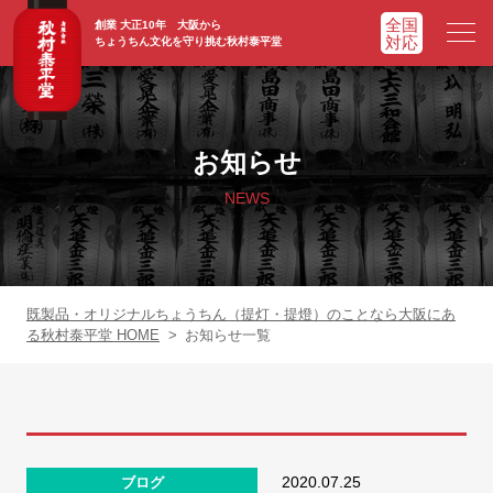
創業 大正10年 大阪から
ちょうちん文化を守り挑む秋村泰平堂
HOME
ホーム
お知らせ
ADVATAGE
選ばれる理由
NEWS
CHOCHIN
提灯一覧
ORIGINAL
オリジナル提灯
既製品・オリジナルちょうちん（提灯・提燈）のことなら大阪にあ
る秋村泰平堂 HOME
>
お知らせ一覧
WORKS
実績紹介
FAQ
よくあるご質問
2020.07.25
ブログ
NEWS
お知らせ