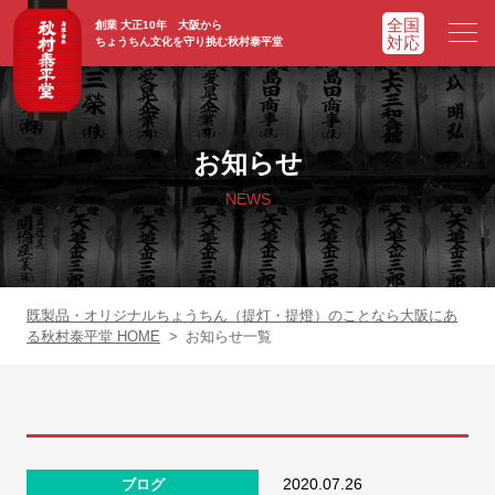
創業 大正10年 大阪から
ちょうちん文化を守り挑む秋村泰平堂
HOME
ホーム
お知らせ
ADVATAGE
選ばれる理由
NEWS
CHOCHIN
提灯一覧
ORIGINAL
オリジナル提灯
既製品・オリジナルちょうちん（提灯・提燈）のことなら大阪にあ
る秋村泰平堂 HOME
>
お知らせ一覧
WORKS
実績紹介
FAQ
よくあるご質問
2020.07.26
ブログ
NEWS
お知らせ