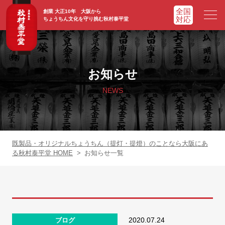
創業 大正10年 大阪から
ちょうちん文化を守り挑む秋村泰平堂
HOME
ホーム
お知らせ
ADVATAGE
選ばれる理由
NEWS
CHOCHIN
提灯一覧
ORIGINAL
オリジナル提灯
既製品・オリジナルちょうちん（提灯・提燈）のことなら大阪にあ
る秋村泰平堂 HOME
>
お知らせ一覧
WORKS
実績紹介
FAQ
よくあるご質問
2020.07.24
ブログ
NEWS
お知らせ