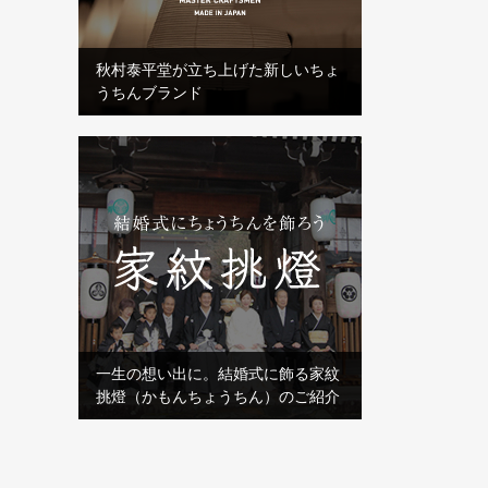
秋村泰平堂が立ち上げた新しいちょ
うちんブランド
一生の想い出に。結婚式に飾る家紋
挑燈（かもんちょうちん）のご紹介