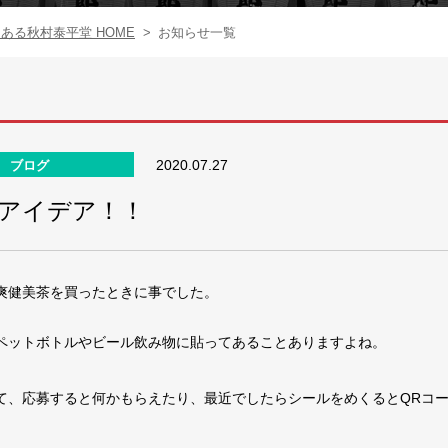
る秋村泰平堂 HOME
>
お知らせ一覧
2020.07.27
ブログ
アイデア！！
爽健美茶を買ったときに事でした。
ペットボトルやビール飲み物に貼ってあることありますよね。
て、応募すると何かもらえたり、最近でしたらシールをめくるとQRコ
。