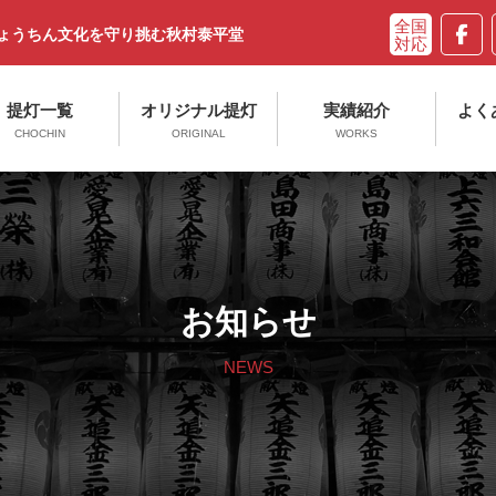
ちょうちん文化を守り挑む秋村泰平堂
提灯一覧
オリジナル提灯
実績紹介
よく
CHOCHIN
ORIGINAL
WORKS
お知らせ
NEWS