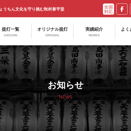
ちょうちん文化を守り挑む秋村泰平堂
提灯一覧
オリジナル提灯
実績紹介
よく
CHOCHIN
ORIGINAL
WORKS
お知らせ
NEWS