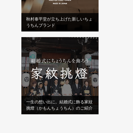
秋村泰平堂が立ち上げた新しいちょ
うちんブランド
一生の想い出に。結婚式に飾る家紋
挑燈（かもんちょうちん）のご紹介