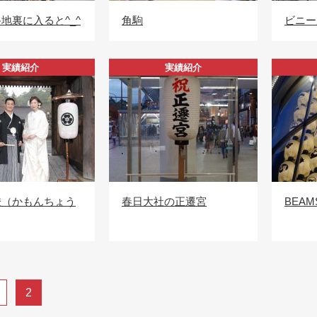
地裏に入ると^_^
角駒
ビニー
実績紹介
実績紹介
燈（かもんちょう
春日大社の正遷宮
BEAM
2