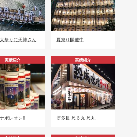
大祭りに天神さん
夏祭り開催中
実績紹介
実績紹介
ナポレオン‼️
博多長 尺６丸 尺丸