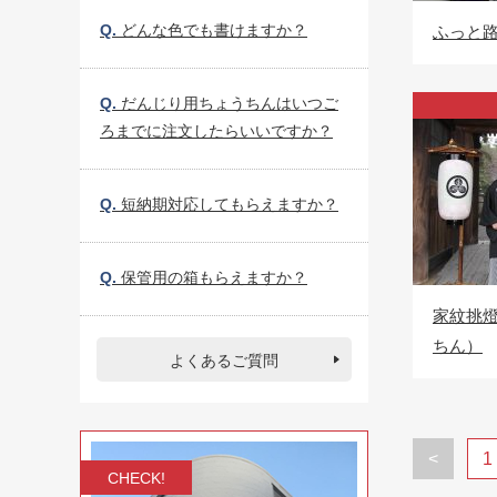
Q.
どんな色でも書けますか？
ふっと路
Q.
だんじり用ちょうちんはいつご
ろまでに注文したらいいですか？
Q.
短納期対応してもらえますか？
Q.
保管用の箱もらえますか？
家紋挑
ちん）
よくあるご質問
<
1
CHECK!