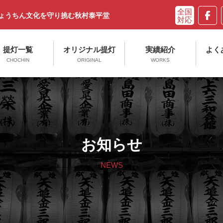
ちょうちん文化を守り挑む秋村泰平堂
提灯一覧
オリジナル提灯
実績紹介
よく
CHOCHIN
ORIGINAL
WORKS
お知らせ
NEWS