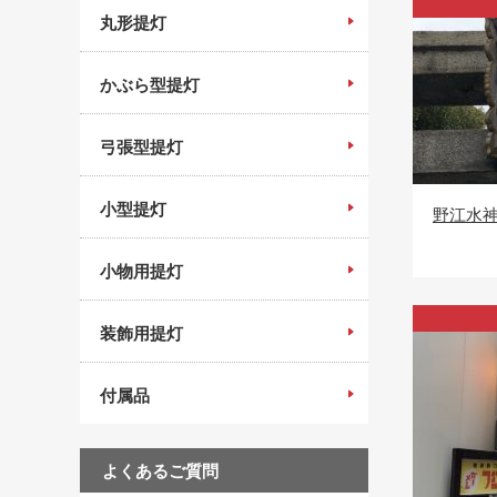
丸形提灯
かぶら型提灯
弓張型提灯
小型提灯
野江水
小物用提灯
装飾用提灯
付属品
よくあるご質問