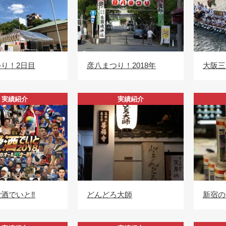
り！2日目
彦八まつり！2018年
大阪三
実績紹介
実績紹介
酒でいと‼️
どんどろ大師
新宿の