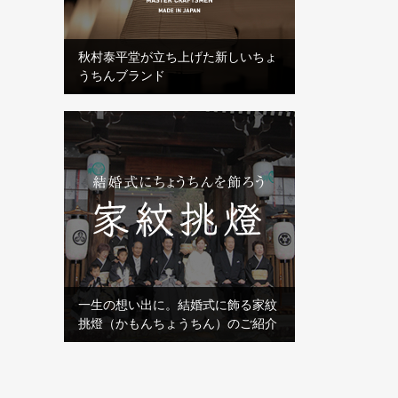
秋村泰平堂が立ち上げた新しいちょ
うちんブランド
一生の想い出に。結婚式に飾る家紋
挑燈（かもんちょうちん）のご紹介