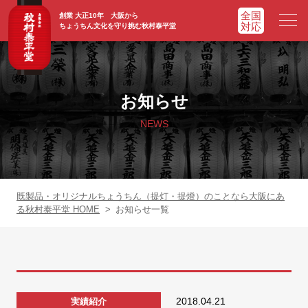
創業 大正10年 大阪から
ちょうちん文化を守り挑む秋村泰平堂
HOME
ホーム
お知らせ
ADVATAGE
選ばれる理由
NEWS
CHOCHIN
提灯一覧
ORIGINAL
オリジナル提灯
既製品・オリジナルちょうちん（提灯・提燈）のことなら大阪にあ
る秋村泰平堂 HOME
>
お知らせ一覧
WORKS
実績紹介
FAQ
よくあるご質問
2018.04.21
実績紹介
NEWS
お知らせ