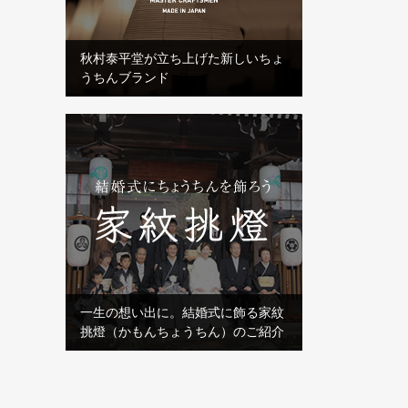
秋村泰平堂が立ち上げた新しいちょ
うちんブランド
一生の想い出に。結婚式に飾る家紋
挑燈（かもんちょうちん）のご紹介