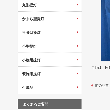
丸形提灯
かぶら型提灯
弓張型提灯
小型提灯
小物用提灯
これは、同
装飾用提灯
前の記事
付属品
よくあるご質問