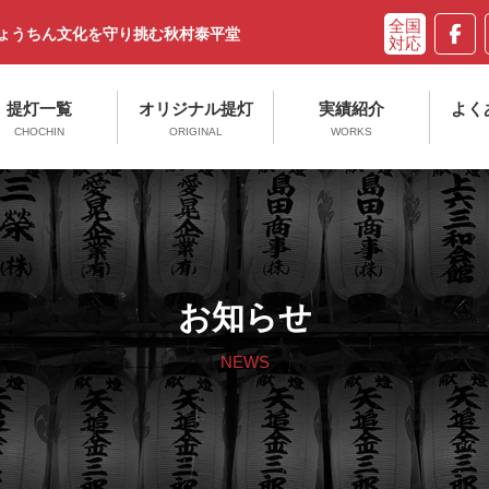
ちょうちん文化を守り挑む秋村泰平堂
提灯一覧
オリジナル提灯
実績紹介
よく
CHOCHIN
ORIGINAL
WORKS
お知らせ
NEWS