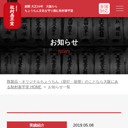
創業 大正10年 大阪から
ちょうちん文化を守り挑む秋村泰平堂
HOME
ホーム
お知らせ
ADVATAGE
選ばれる理由
NEWS
CHOCHIN
提灯一覧
ORIGINAL
オリジナル提灯
既製品・オリジナルちょうちん（提灯・提燈）のことなら大阪にあ
る秋村泰平堂 HOME
>
お知らせ一覧
WORKS
実績紹介
FAQ
よくあるご質問
2019.05.08
実績紹介
NEWS
お知らせ