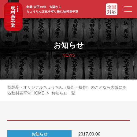
創業 大正10年 大阪から
ちょうちん文化を守り挑む秋村泰平堂
HOME
ホーム
お知らせ
ADVATAGE
選ばれる理由
NEWS
CHOCHIN
提灯一覧
ORIGINAL
オリジナル提灯
既製品・オリジナルちょうちん（提灯・提燈）のことなら大阪にあ
る秋村泰平堂 HOME
>
お知らせ一覧
WORKS
実績紹介
FAQ
よくあるご質問
2017.09.06
お知らせ
NEWS
お知らせ