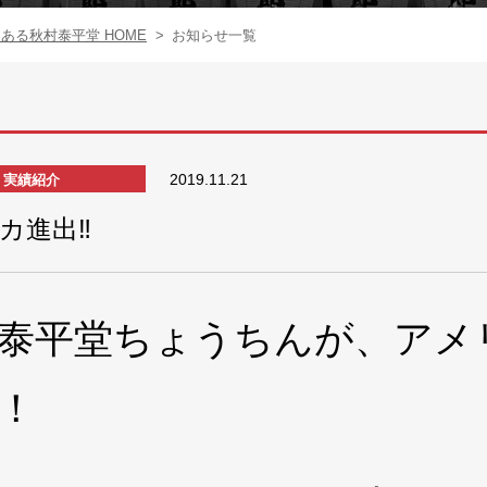
る秋村泰平堂 HOME
>
お知らせ一覧
2019.11.21
実績紹介
カ進出‼️
泰平堂ちょうちんが、アメ
！