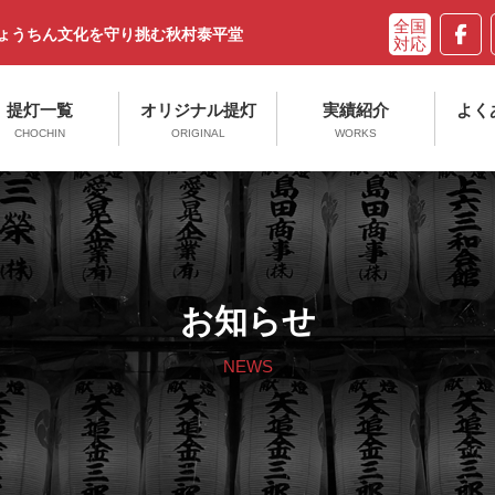
ちょうちん文化を守り挑む秋村泰平堂
提灯一覧
オリジナル提灯
実績紹介
よく
CHOCHIN
ORIGINAL
WORKS
お知らせ
NEWS