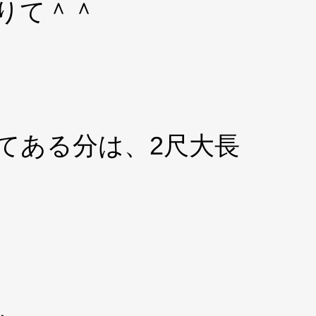
りて＾＾
。
てある分は、2尺大長