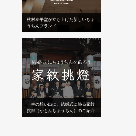
秋村泰平堂が立ち上げた新しいちょ
うちんブランド
一生の想い出に。結婚式に飾る家紋
挑燈（かもんちょうちん）のご紹介