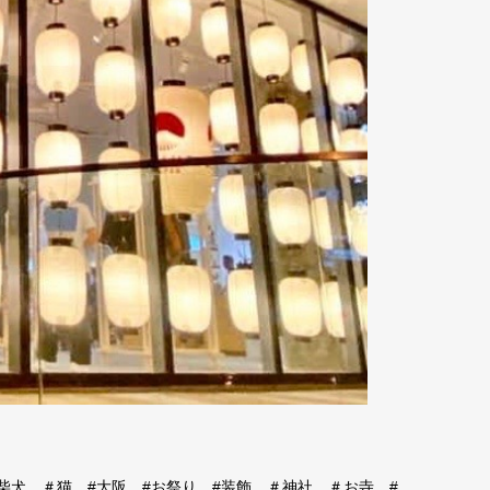
柴犬 ＃猫 #大阪 #お祭り #装飾 ＃神社 ＃お寺 #