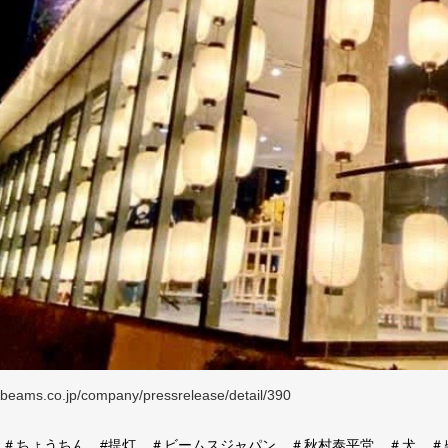
.beams.co.jp/company/pressrelease/detail/390
 ＃ちょうちん #提灯 ＃ビームスジャパン ＃秋村泰平堂 ＃犬 ＃