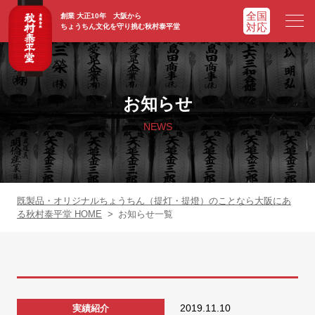
創業 大正10年 大阪から
ちょうちん文化を守り挑む秋村泰平堂
HOME
ホーム
お知らせ
ADVATAGE
選ばれる理由
NEWS
CHOCHIN
提灯一覧
ORIGINAL
オリジナル提灯
既製品・オリジナルちょうちん（提灯・提燈）のことなら大阪にあ
る秋村泰平堂 HOME
>
お知らせ一覧
WORKS
実績紹介
FAQ
よくあるご質問
2019.11.10
実績紹介
NEWS
お知らせ