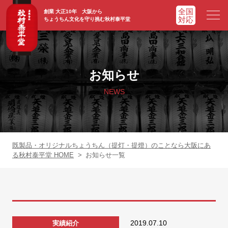
創業 大正10年 大阪から
ちょうちん文化を守り挑む秋村泰平堂
HOME
ホーム
お知らせ
ADVATAGE
選ばれる理由
NEWS
CHOCHIN
提灯一覧
ORIGINAL
オリジナル提灯
既製品・オリジナルちょうちん（提灯・提燈）のことなら大阪にあ
る秋村泰平堂 HOME
>
お知らせ一覧
WORKS
実績紹介
FAQ
よくあるご質問
2019.07.10
実績紹介
NEWS
お知らせ