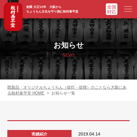
創業 大正10年 大阪から
ちょうちん文化を守り挑む秋村泰平堂
HOME
ホーム
お知らせ
ADVATAGE
選ばれる理由
NEWS
CHOCHIN
提灯一覧
ORIGINAL
オリジナル提灯
既製品・オリジナルちょうちん（提灯・提燈）のことなら大阪にあ
る秋村泰平堂 HOME
>
お知らせ一覧
WORKS
実績紹介
FAQ
よくあるご質問
2019.04.14
実績紹介
NEWS
お知らせ