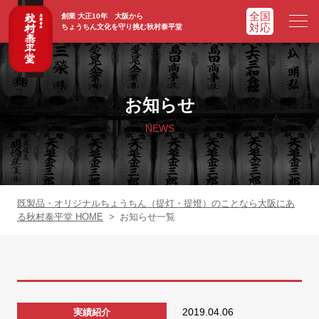
創業 大正10年 大阪から
ちょうちん文化を守り挑む秋村泰平堂
HOME
ホーム
お知らせ
ADVATAGE
選ばれる理由
NEWS
CHOCHIN
提灯一覧
ORIGINAL
オリジナル提灯
既製品・オリジナルちょうちん（提灯・提燈）のことなら大阪にあ
る秋村泰平堂 HOME
>
お知らせ一覧
WORKS
実績紹介
FAQ
よくあるご質問
2019.04.06
実績紹介
NEWS
お知らせ