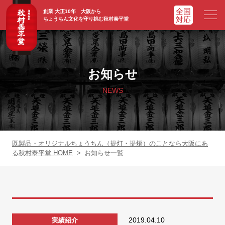
創業 大正10年 大阪から
ちょうちん文化を守り挑む秋村泰平堂
HOME
ホーム
お知らせ
ADVATAGE
選ばれる理由
NEWS
CHOCHIN
提灯一覧
ORIGINAL
オリジナル提灯
既製品・オリジナルちょうちん（提灯・提燈）のことなら大阪にあ
る秋村泰平堂 HOME
>
お知らせ一覧
WORKS
実績紹介
FAQ
よくあるご質問
2019.04.10
実績紹介
NEWS
お知らせ