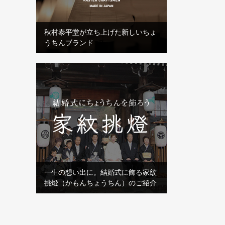
秋村泰平堂が立ち上げた新しいちょ
うちんブランド
一生の想い出に。結婚式に飾る家紋
挑燈（かもんちょうちん）のご紹介