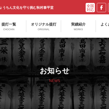
ちょうちん文化を守り挑む秋村泰平堂
提灯一覧
オリジナル提灯
実績紹介
よく
CHOCHIN
ORIGINAL
WORKS
お知らせ
NEWS