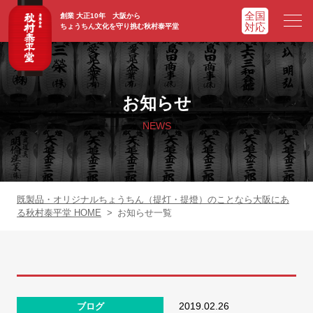
創業 大正10年 大阪から
ちょうちん文化を守り挑む秋村泰平堂
HOME
ホーム
お知らせ
ADVATAGE
選ばれる理由
NEWS
CHOCHIN
提灯一覧
ORIGINAL
オリジナル提灯
既製品・オリジナルちょうちん（提灯・提燈）のことなら大阪にあ
る秋村泰平堂 HOME
>
お知らせ一覧
WORKS
実績紹介
FAQ
よくあるご質問
2019.02.26
ブログ
NEWS
お知らせ