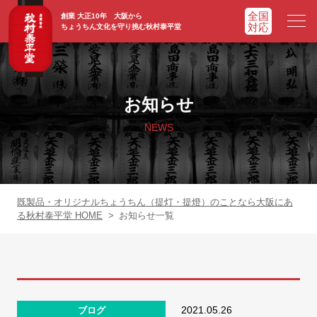
創業 大正10年 大阪から
ちょうちん文化を守り挑む秋村泰平堂
HOME
ホーム
お知らせ
ADVATAGE
選ばれる理由
NEWS
CHOCHIN
提灯一覧
ORIGINAL
オリジナル提灯
既製品・オリジナルちょうちん（提灯・提燈）のことなら大阪にあ
る秋村泰平堂 HOME
>
お知らせ一覧
WORKS
実績紹介
FAQ
よくあるご質問
2021.05.26
ブログ
NEWS
お知らせ