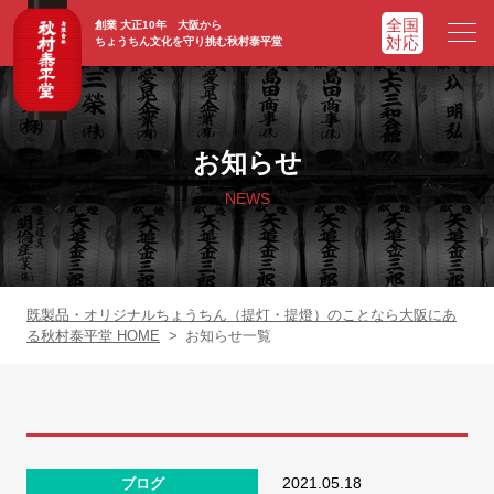
創業 大正10年 大阪から
ちょうちん文化を守り挑む秋村泰平堂
HOME
ホーム
お知らせ
ADVATAGE
選ばれる理由
NEWS
CHOCHIN
提灯一覧
ORIGINAL
オリジナル提灯
既製品・オリジナルちょうちん（提灯・提燈）のことなら大阪にあ
る秋村泰平堂 HOME
>
お知らせ一覧
WORKS
実績紹介
FAQ
よくあるご質問
2021.05.18
ブログ
NEWS
お知らせ