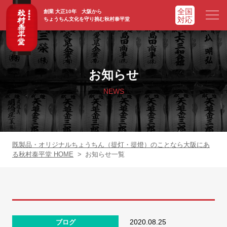
創業 大正10年 大阪から
ちょうちん文化を守り挑む秋村泰平堂
HOME
ホーム
お知らせ
ADVATAGE
選ばれる理由
NEWS
CHOCHIN
提灯一覧
ORIGINAL
オリジナル提灯
既製品・オリジナルちょうちん（提灯・提燈）のことなら大阪にあ
る秋村泰平堂 HOME
>
お知らせ一覧
WORKS
実績紹介
FAQ
よくあるご質問
2020.08.25
ブログ
NEWS
お知らせ