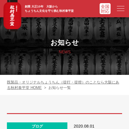
創業 大正10年 大阪から
ちょうちん文化を守り挑む秋村泰平堂
HOME
ホーム
お知らせ
ADVATAGE
選ばれる理由
NEWS
CHOCHIN
提灯一覧
ORIGINAL
オリジナル提灯
既製品・オリジナルちょうちん（提灯・提燈）のことなら大阪にあ
る秋村泰平堂 HOME
>
お知らせ一覧
WORKS
実績紹介
FAQ
よくあるご質問
2020.08.01
ブログ
NEWS
お知らせ