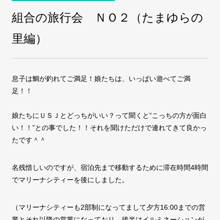
組合の旅行会 ＮＯ２（たまゆらの
COMPANY
会社案内
里編）
FAX注文
お問い合わせ
息子は鯛が釣れてご満足！娘たちは、いっぱい遊べてご満
足！！
娘たちにＵＳＪとどっちがいい？って聞くと”こっちの方が面白
い！！”との事でした！！それを聞けただけで連れてきて良かっ
たです＾＾
名残惜しいのですが、宿泊先まで移動するために滞在時間4時間
でマリーナシティーを後にしました。
（マリーナシティーも2部制になってまして夕方16:00までの営
業とそれ以降の営業になっており、後半はイルミネーションが