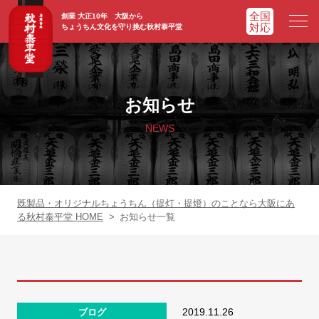
創業 大正10年 大阪から
ちょうちん文化を守り挑む秋村泰平堂
HOME
ホーム
お知らせ
ADVATAGE
選ばれる理由
NEWS
CHOCHIN
提灯一覧
ORIGINAL
オリジナル提灯
既製品・オリジナルちょうちん（提灯・提燈）のことなら大阪にあ
る秋村泰平堂 HOME
>
お知らせ一覧
WORKS
実績紹介
FAQ
よくあるご質問
2019.11.26
ブログ
NEWS
お知らせ