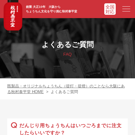
創業 大正10年 大阪から
ちょうちん文化を守り挑む秋村泰平堂
HOME
ホーム
よくあるご質問
ADVATAGE
選ばれる理由
FAQ
CHOCHIN
提灯一覧
ORIGINAL
オリジナル提灯
既製品・オリジナルちょうちん（提灯・提燈）のことなら大阪にあ
る秋村泰平堂 HOME
>
よくあるご質問
WORKS
実績紹介
FAQ
よくあるご質問
だんじり用ちょうちんはいつごろまでに注文
したらいいですか？
NEWS
お知らせ