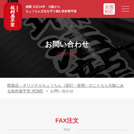
創業 大正10年 大阪から
ちょうちん文化を守り挑む秋村泰平堂
HOME
ホーム
お問い合わせ
ADVATAGE
選ばれる理由
CONTACT
CHOCHIN
提灯一覧
ORIGINAL
オリジナル提灯
既製品・オリジナルちょうちん（提灯・提燈）のことなら大阪にあ
る秋村泰平堂 HOME
>
お問い合わせ
WORKS
実績紹介
FAQ
よくあるご質問
FAX注文
FAX
NEWS
お知らせ