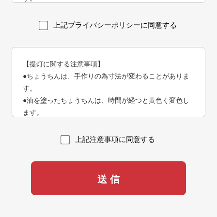
【個人情報の管理】
上記プライバシーポリシーに同意する
当社は、お客さまの個人情報を正確かつ最新の状態に保
ち、個人情報への不正アクセス・紛失・破損・改ざん・
漏洩などを防止するため、セキュリティシステムの維
【提灯に関する注意事項】
持・管理体制の整備・社員教育の徹底等の必要な措置を
●ちょうちんは、手作りの為寸法が変わることがありま
講じ、安全対策を実施し個人情報の厳重な管理を行ない
す。
ます。
●油を塗ったちょうちんは、時間が経つと黄色く変色し
ます。
【個人情報の利用目的】
●ちょうちんは、一つ一つ職人による手作りです。追加
お客さまからお預かりした個人情報は、当社からのご連
の場合などでまったく同じものは出来ない場合がありま
絡や業務のご案内やご質問に対する回答として、電子メ
上記注意事項に同意する
す。また、生産の都合により商品が予告無く製造中止に
ールや資料のご送付に利用いたします。
なる事や経済情勢などにより価格を改定する場合があり
【個人情報の第三者への開示・提供の禁止】
ます。あらかじめご了承ください。
当社は、お客さまよりお預かりした個人情報を適切に管
●ちょうちんはデリケートなものなので、取り扱いには
理し、次のいずれかに該当する場合を除き、個人情報を
注意してください。
第三者に開示いたしません。
●紙ちょうちんは、水に濡れるとつぶれるおそれがあり