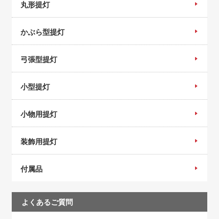
本を御用意ください。(当社には数人の職人がいますの
丸形提灯
【お問い合せ】
で字体などが変わる場合があります。）
当社の個人情報の取扱に関するお問い合せは下記までご
●印刷などの調合色の場合、前回と同じ色が出ない場合
かぶら型提灯
連絡ください。
があります。
有限会社 秋村泰平堂
●印刷でのちょうちんの場合、張り合せの部分は、デザ
〒542-0064 大阪市中央区上汐1-1-11
弓張型提灯
インがずれますのであらかじめご了承ください。
TEL: 06-6761-7540 FAX: 06-6761-7529
●ちょうちんの長さは、それぞれ多少違いますので枠な
Mail:
info@chochin.net
小型提灯
ど作られる場合、商品を確認してから注文ください。
●個数が少ない場合、印刷をお断りする場合がありま
す。
小物用提灯
装飾用提灯
付属品
よくあるご質問