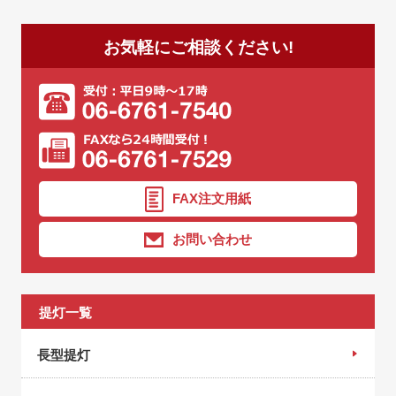
・お客さまの同意がある場合
ます。
・お客さまが希望されるサービスを行なうために当社が
●ビニールちょうちんは、気温が低くなると生地が硬化
お気軽にご相談ください!
業務を委託する業者に対して開示する場合
し破れるおそれがあります。
・法令に基づき開示することが必要である場合
●ビニールちょうちんは、寒暖の差やビニール生地の性
質等により長さに多少の差が出ます。
【個人情報の安全対策】
●ビニールちょうちんを開ける場合は、ビニール生地が
当社は、個人情報の正確性及び安全性確保のために、セ
引っ付いている場合がありますので、無理せずゆっくり
キュリティに万全の対策を講じています。
と開けてください。それでも、引っ付いている場合は、
ドライヤーなどを使用し温めてから開けてください。 ●
【ご本人の照会】
FAX注文用紙
保管される場合は、必ずちょうちんの中に中敷の紙を入
お客さまがご本人の個人情報の照会・修正・削除などを
れてください。（底抜け防止になります。）
お問い合わせ
ご希望される場合には、ご本人であることを確認の上、
●お取り扱い上の不注意、乱暴な使用などによる破損、
対応させていただきます。
通常使用による消耗の場合はその責に応じかねます。
【法令、規範の遵守と見直し】
提灯一覧
【文字入れに関する注意事項】
当社は、保有する個人情報に関して適用される日本の法
●手書きで書いたちょうちんは、特性により電気を入れ
令、その他規範を遵守するとともに、本ポリシーの内容
長型提灯
ると色むらが出ます。
を適宜見直し、その改善に努めます。
●前回と同じ字体や大きさを希望される場合は、必ず見